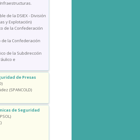
Infraestructuras.
le de la DSIEX - División
as y Explotación)
co de la Confederación
co de la Confederación
ico de la Subdirección
áulico e
guridad de Presas
D)
múdez (SPANCOLD)
cnicas de Seguridad
EPSOL)
)