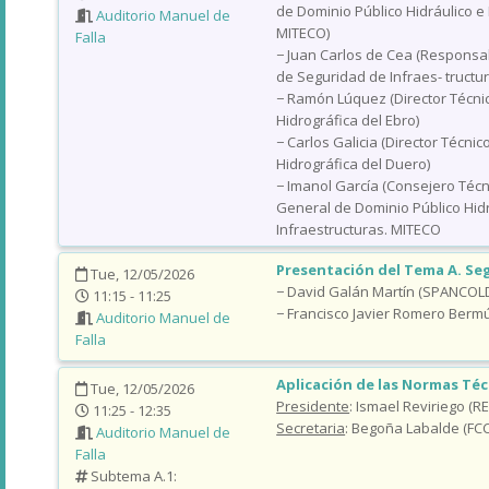
de Dominio Público Hidráulico e 
Auditorio Manuel de
MITECO)
Falla
− Juan Carlos de Cea (Responsab
de Seguridad de Infraes- tructur
− Ramón Lúquez (Director Técni
Hidrográfica del Ebro)
− Carlos Galicia (Director Técni
Hidrográfica del Duero)
− Imanol García (Consejero Técn
General de Dominio Público Hidr
Infraestructuras. MITECO
Presentación del Tema A. Se
Tue, 12/05/2026
− David Galán Martín (SPANCOL
11:15 - 11:25
− Francisco Javier Romero Ber
Auditorio Manuel de
Falla
Aplicación de las Normas Té
Tue, 12/05/2026
Presidente
: Ismael Reviriego (R
11:25 - 12:35
Secretaria
: Begoña Labalde (FCC
Auditorio Manuel de
Falla
Subtema A.1: