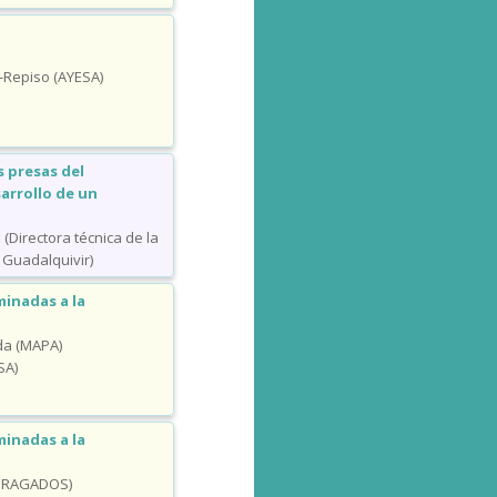
M
z-Repiso (AYESA)
s presas del
sarrollo de un
(Directora técnica de la
 Guadalquivir)
inadas a la
da (MAPA)
SA)
inadas a la
(DRAGADOS)