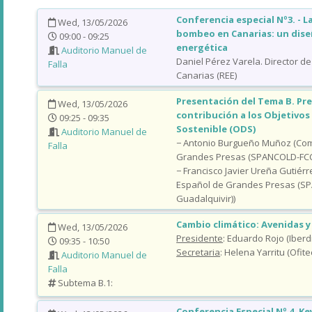
Conferencia especial Nº3. - L
Wed, 13/05/2026
bombeo en Canarias: un diseñ
09:00 - 09:25
energética
Auditorio Manuel de
Daniel Pérez Varela. Director de
Falla
Canarias (REE)
Presentación del Tema B. Pre
Wed, 13/05/2026
contribución a los Objetivos
09:25 - 09:35
Sostenible (ODS)
Auditorio Manuel de
− Antonio Burgueño Muñoz (Com
Falla
Grandes Presas (SPANCOLD-FCC
− Francisco Javier Ureña Gutiér
Español de Grandes Presas (SP
Guadalquivir))
Cambio climático: Avenidas y
Wed, 13/05/2026
Presidente
: Eduardo Rojo (Iberd
09:35 - 10:50
Secretaria
: Helena Yarritu (Ofite
Auditorio Manuel de
Falla
Subtema B.1:
Conferencia Especial Nº 4. K