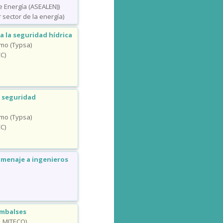
 Energía (ASEALEN))
sector de la energía)
 la seguridad hídrica
omo (Typsa)
C)
a seguridad
omo (Typsa)
C)
omenaje a ingenieros
embalses
. MITECO)