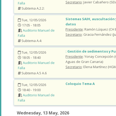
Secretario
: Javier Cabañero (SE
Falla
Subtema A.2.2:
Sistemas SAIH, auscultación 
Tue, 12/05/2026
datos
17:05 - 18:05
Presidente
: Ramón Lúquez (CH 
Auditorio Manuel de
Secretario
: Gracia Fernández (J
Falla
Subtema A.4:
: Gestión de sedimentos y Pu
Tue, 12/05/2026
Presidente
: Yonay Concepción (
18:05 - 18:40
Aguas de Gran Canaria)
Auditorio Manuel de
Secretario
: Elena Martínez (HGM
Falla
Subtema A.5 A.6
Coloquio Tema A
Tue, 12/05/2026
18:40 - 19:00
Auditorio Manuel de
Falla
Wednesday, 13 May, 2026