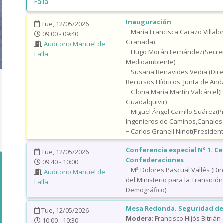
Falla
Inauguración
Tue, 12/05/2026
− María Francisca Carazo Villal
09:00 - 09:40
Granada)
Auditorio Manuel de
− Hugo Morán Fernández(Secret
Falla
Medioambiente)
− Susana Benavides Vedia (Dire
Recursos Hídricos. Junta de Anda
− Gloria María Martín Valcárcel(
Guadalquivir)
− Miguel Ángel Carrillo Suárez(P
Ingenieros de Caminos,Canales 
− Carlos Granell Ninot(Preside
Conferencia especial Nº 1. Ce
Tue, 12/05/2026
Confederaciones
09:40 - 10:00
− Mª Dolores Pascual Vallés (Di
Auditorio Manuel de
del Ministerio para la Transición
Falla
Demográfico)
Mesa Redonda. Seguridad de
Tue, 12/05/2026
Modera
: Francisco Hijós Bitriá
10:00 - 10:30