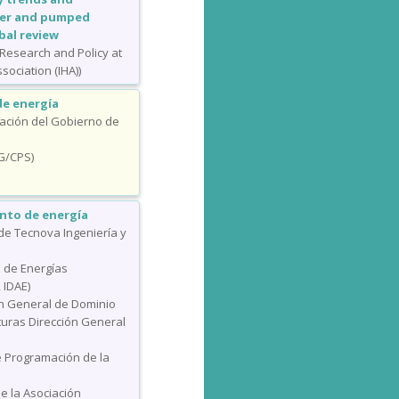
wer and pumped
bal review
 Research and Policy at
ociation (IHA))
de energía
ación del Gobierno de
YG/CPS)
nto de energía
 de Tecnova Ingeniería y
 de Energías
 IDAE)
ón General de Dominio
cturas Dirección General
 Programación de la
e la Asociación