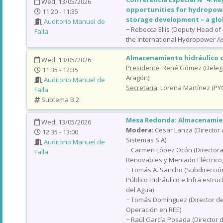
Wed, 13/05/2026
opportunities for hydropo
11:20 - 11:35
storage development – a glo
Auditorio Manuel de
− Rebecca Ellis (Deputy Head of
Falla
the International Hydropower Ass
Almacenamiento hidráulico 
Wed, 13/05/2026
Presidente
: René Gómez (Deleg
11:35 - 12:35
Aragón)
Auditorio Manuel de
Secretaria
: Lorena Martínez (P
Falla
Subtema B.2:
Mesa Redonda: Almacenamie
Wed, 13/05/2026
Modera
: Cesar Lanza (Director
12:35 - 13:00
Sistemas S.A)
Auditorio Manuel de
− Carmen López Ocón (Directora
Falla
Renovables y Mercado Eléctrico,
− Tomás A. Sancho (Subdirecci
Público Hidráulico e Infra estru
del Agua)
− Tomás Domínguez (Director de
Operación en REE)
− Raúl García Posada (Director d