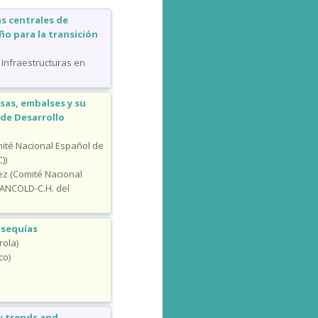
as centrales de
o para la transición
 Infraestructuras en
sas, embalses y su
 de Desarrollo
ité Nacional Español de
))
rez (Comité Nacional
ANCOLD-C.H. del
 sequías
rola)
co)
ey trends and