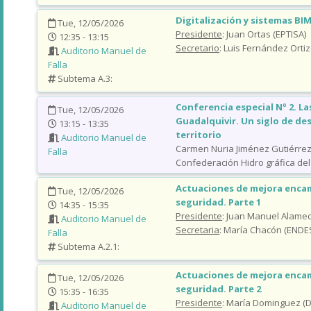
Digitalización y sistemas BI
Tue, 12/05/2026
Presidente
: Juan Ortas (EPTISA)
12:35 - 13:15
Secretario
: Luis Fernández Orti
Auditorio Manuel de
Falla
Subtema A.3:
Conferencia especial Nº 2. La
Tue, 12/05/2026
Guadalquivir. Un siglo de de
13:15 - 13:35
territorio
Auditorio Manuel de
Carmen Nuria Jiménez Gutiérrez 
Falla
Confederación Hidro gráfica del
Actuaciones de mejora encam
Tue, 12/05/2026
seguridad. Parte 1
14:35 - 15:35
Presidente
: Juan Manuel Alame
Auditorio Manuel de
Secretaria
: María Chacón (ENDE
Falla
Subtema A.2.1:
Actuaciones de mejora encam
Tue, 12/05/2026
seguridad. Parte 2
15:35 - 16:35
Presidente
: María Dominguez 
Auditorio Manuel de