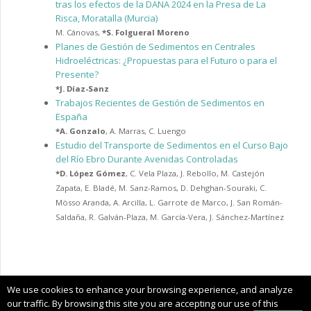
tras los efectos de la DANA 2024 en la Presa de La
Risca, Moratalla (Murcia)
M. Cánovas
,
*
S. Folgueral Moreno
Planes de Gestión de Sedimentos en Centrales
Hidroeléctricas: ¿Propuestas para el Futuro o para el
Presente?
*
J. Díaz-Sanz
Trabajos Recientes de Gestión de Sedimentos en
España
*
A. Gonzalo
,
A. Marras
,
C. Luengo
Estudio del Transporte de Sedimentos en el Curso Bajo
del Río Ebro Durante Avenidas Controladas
*
D. López Gómez
,
C. Vela Plaza
,
J. Rebollo
,
M. Castejón
Zapata
,
E. Bladé
,
M. Sanz-Ramos
,
D. Dehghan-Souraki
,
C.
Mösso Aranda
,
A. Arcilla
,
L. Garrote de Marco
,
J. San Román-
Saldaña
,
R. Galván-Plaza
,
M. García-Vera
,
J. Sánchez-Martínez
Copyright © 2025 CIMNE, All Rights Reserved.
We use cookies to enhance your browsing experience, and analyze
Terms of service
our traffic. By browsing this site you are accepting our use of this