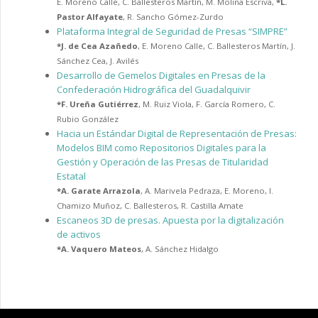
E. Moreno Calle
,
C. Ballesteros Martín
,
M. Molina Escriva
,
*
L.
Pastor Alfayate
,
R. Sancho Gómez-Zurdo
Plataforma Integral de Seguridad de Presas “SIMPRE”
*
J. de Cea Azañedo
,
E. Moreno Calle
,
C. Ballesteros Martín
,
J.
Sánchez Cea
,
J. Avilés
Desarrollo de Gemelos Digitales en Presas de la
Confederación Hidrográfica del Guadalquivir
*
F. Ureña Gutiérrez
,
M. Ruiz Viola
,
F. García Romero
,
C.
Rubio González
Hacia un Estándar Digital de Representación de Presas:
Modelos BIM como Repositorios Digitales para la
Gestión y Operación de las Presas de Titularidad
Estatal
*
A. Garate Arrazola
,
A. Marivela Pedraza
,
E. Moreno
,
I.
Chamizo Muñoz
,
C. Ballesteros
,
R. Castilla Amate
Escaneos 3D de presas. Apuesta por la digitalización
de activos
*
A. Vaquero Mateos
,
A. Sánchez Hidalgo
Copyright © 2025 CIMNE, All Rights Reserved.