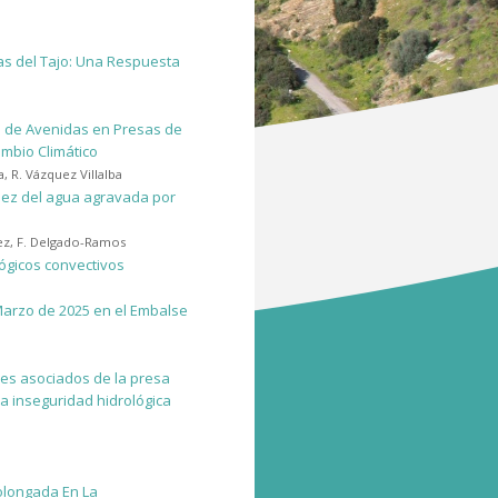
as del Tajo: Una Respuesta
n de Avenidas en Presas de
ambio Climático
a
,
R. Vázquez Villalba
asez del agua agravada por
ez
,
F. Delgado-Ramos
ógicos convectivos
Marzo de 2025 en el Embalse
rmes asociados de la presa
a inseguridad hidrológica
olongada En La