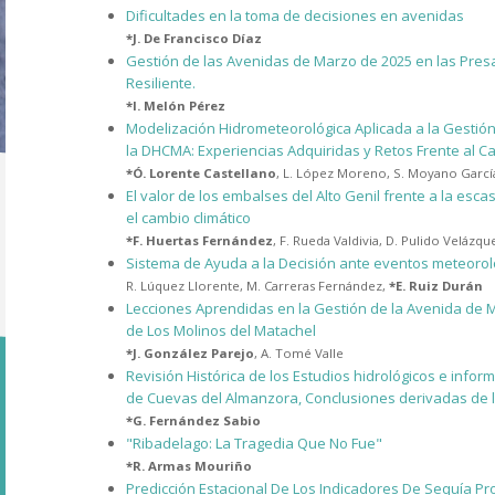
Dificultades en la toma de decisiones en avenidas
*
J. De Francisco Díaz
Gestión de las Avenidas de Marzo de 2025 en las Pres
Resiliente.
*
I. Melón Pérez
Modelización Hidrometeorológica Aplicada a la Gestió
la DHCMA: Experiencias Adquiridas y Retos Frente al C
*
Ó. Lorente Castellano
,
L. López Moreno
,
S. Moyano Garcí
El valor de los embalses del Alto Genil frente a la esc
el cambio climático
*
F. Huertas Fernández
,
F. Rueda Valdivia
,
D. Pulido Velázqu
Sistema de Ayuda a la Decisión ante eventos meteorol
R. Lúquez Llorente
,
M. Carreras Fernández
,
*
E. Ruiz Durán
Lecciones Aprendidas en la Gestión de la Avenida de 
de Los Molinos del Matachel
*
J. González Parejo
,
A. Tomé Valle
Revisión Histórica de los Estudios hidrológicos e info
de Cuevas del Almanzora, Conclusiones derivadas de l
*
G. Fernández Sabio
"Ribadelago: La Tragedia Que No Fue"
*
R. Armas Mouriño
Predicción Estacional De Los Indicadores De Sequía Pr